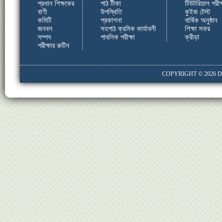
প্রধান শিক্ষকের
পাঠ টীকা
টিউটরিয়াল পরীক্
বাণী
উপস্থিতি
কুইজ টেস্ট
কমিটি
প্রকাশনা
বার্ষিক অনুষ্ঠান
জনবল
সহপাঠ ক্রমিক কার্যাবলী
শিক্ষা সফর
সম্পদ
পাবলিক পরীক্ষা
ক্রীড়া
পরীক্ষার রুটিন
COPYRIGHT © 2026
D